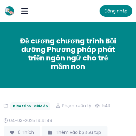
Đăng nhập
Đề cương chương trình Bồi
dưỡng Phương pháp phát
triển ngôn ngữ cho trẻ
mầm non
Phạm xuân tý
543
Giáo trình - Giáo án
04-03-2025 14:41:49
0 Thích
Thêm vào bộ sưu tập