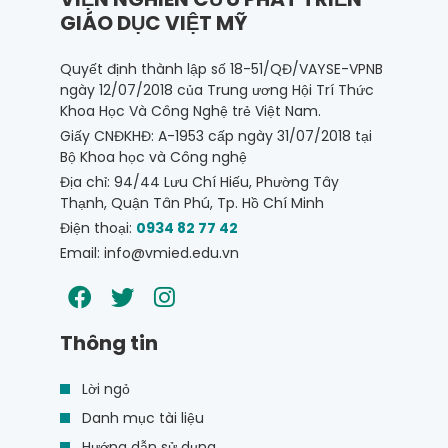
GIÁO DỤC VIỆT MỸ
Quyết định thành lập số 18-51/QĐ/VAYSE-VPNB
ngày 12/07/2018 của Trung ương Hội Trí Thức
Khoa Học Và Công Nghệ trẻ Việt Nam.
Giấy CNĐKHĐ: A-1953 cấp ngày 31/07/2018 tại
Bộ Khoa học và Công nghệ
Địa chỉ: 94/44 Lưu Chí Hiếu, Phường Tây
Thạnh, Quận Tân Phú, Tp. Hồ Chí Minh
Điện thoại:
0934 82 77 42
Email: info@vmied.edu.vn
Thông tin
Lời ngỏ
Danh mục tài liệu
Hướng dẫn sử dụng