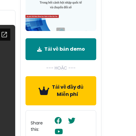
Tải về bản demo
--- HOẶC ---
Tải về đầy đủ
Miễn phí
Share
this: