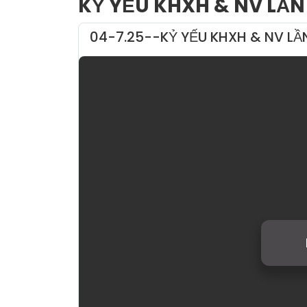
KỶ YẾU KHXH & NV LẦN
04-7.25--KỶ YẾU KHXH & NV LẦ