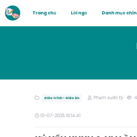
Trang chủ
Lời ngỏ
Danh mục chí
Phạm xuân tý
4
Giáo trình - Giáo án
01-07-2025 10:14:41