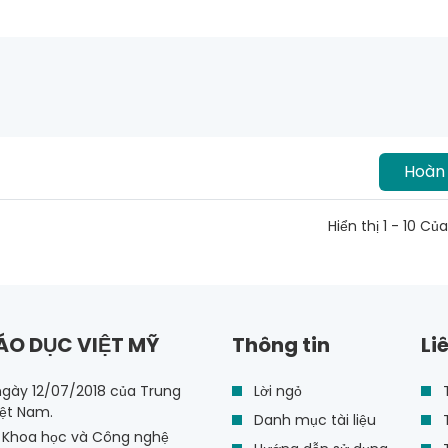
Hoàn 
Hiển thị 1 - 10 Củ
ÁO DỤC VIỆT MỸ
Thông tin
Li
ngày 12/07/2018 của Trung
Lời ngỏ
T
iệt Nam.
Danh mục tài liệu
T
ộ Khoa học và Công nghệ