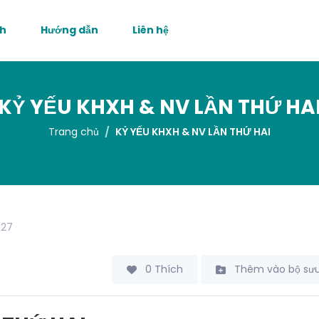
nh
Hướng dẫn
Liên hệ
KỶ YẾU KHXH & NV LẦN THỨ HA
Trang chủ
KỶ YẾU KHXH & NV LẦN THỨ HAI
27
0 Thích
Thêm vào bộ sưu