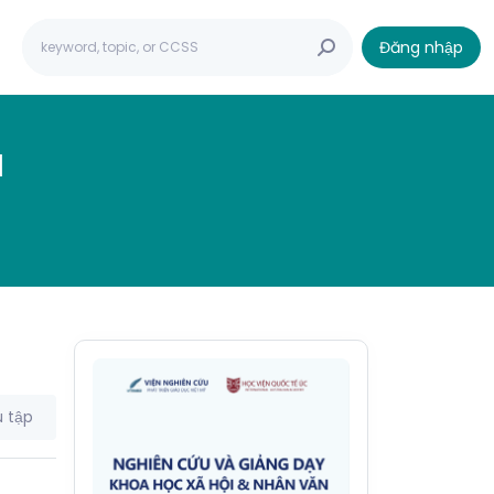
Đăng nhập
I
 tập