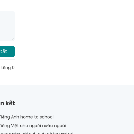
tất
a tổng 0
ên kết
iếng Anh home to school
iếng Việt cho người nước ngoài