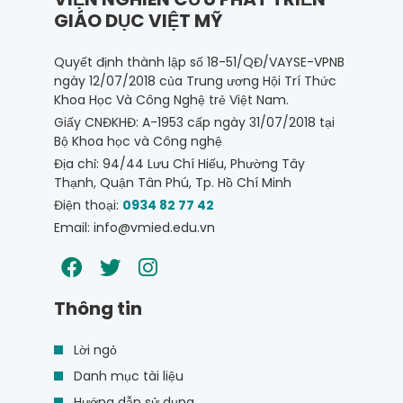
GIÁO DỤC VIỆT MỸ
Quyết định thành lập số 18-51/QĐ/VAYSE-VPNB
ngày 12/07/2018 của Trung ương Hội Trí Thức
Khoa Học Và Công Nghệ trẻ Việt Nam.
Giấy CNĐKHĐ: A-1953 cấp ngày 31/07/2018 tại
Bộ Khoa học và Công nghệ
Địa chỉ: 94/44 Lưu Chí Hiếu, Phường Tây
Thạnh, Quận Tân Phú, Tp. Hồ Chí Minh
Điện thoại:
0934 82 77 42
Email: info@vmied.edu.vn
Thông tin
Lời ngỏ
Danh mục tài liệu
Hướng dẫn sử dụng