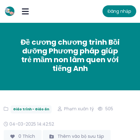
Đăng nhập
Đề cương chương trình Bồi
dưỡng Phương pháp giúp
trẻ mầm non làm quen với
tiếng Anh
Phạm xuân tý
505
Giáo trình - Giáo án
04-03-2025 14:42:52
0 Thích
Thêm vào bộ sưu tập