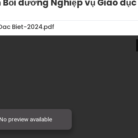
 Bồi dưỡng Nghiệp vụ Giáo dục
Dac Biet-2024.pdf