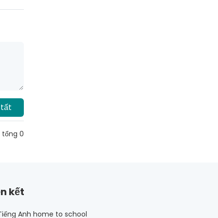
tất
a tổng 0
ên kết
iếng Anh home to school