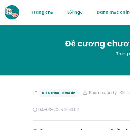
Trang chủ
Lời ngỏ
Danh mục chí
Đề cương chươn
Trang 
Phạm xuân tý
5
Giáo trình - Giáo án
04-03-2025 15:53:07